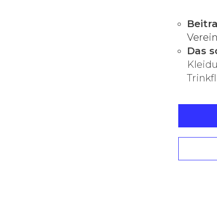
Beitra
Verei
Das so
Kleid
Trinkf