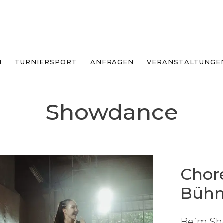
N
TURNIERSPORT
ANFRAGEN
VERANSTALTUNGE
Showdance
Chore
Büh
Beim Sho