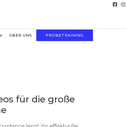
N
ÜBER UNS
PROBETRAINING
os für die große
ne
wdance lernt ihr effektvolle