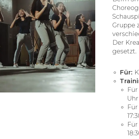
Choreogr
Schauspi
Gruppe z
verschie
Der Krea
gesetzt.
Für:
K
Train
Für
Uhr
Für
17:
Für
18: