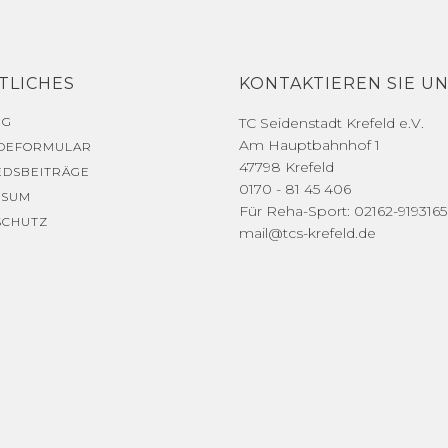
TLICHES
KONTAKTIEREN SIE U
NG
TC Seidenstadt Krefeld e.V.
Am Hauptbahnhof 1
DEFORMULAR
47798 Krefeld
EDSBEITRÄGE
0170 - 81 45 406
SSUM
Für Reha-Sport: 02162-9193165
SCHUTZ
mail@tcs-krefeld.de