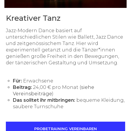
Kreativer Tanz
Jazz-Modern Dance basiert auf
unterschiedlichen Stilen wie Ballett, Jazz Dance
und zeitgenössischem Tanz. Hier wird
experimentell getanzt und die Tänzer*innen
genießen große Freiheit in den Bewegungen,
der tänzerischen Gestaltung und Umsetzung.
Für:
Erwachsene
Beitrag:
24,00 € pro Monat (
siehe
Vereinsbeiträge
)
Das solltet ihr mitbringen:
bequeme Kleidung,
saubere Turnschuhe
PROBETRAINING VEREINBAREN